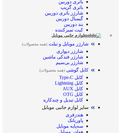
باتری دوربین
باتری گریپ
شارژر باتری دوربین
گیمبال دوربین
بند دوربین
کیت تمیز‌کننده
لوازم جانبی موبایل
شارژر موبایل و تبلت
(همه محصولات)
شارژر دیواری
شارژر فندکی ماشین
شارژر بی‌سیم
کابل گوشی
(همه محصولات)
کابل Type-C
کابل Lightning
کابل AUX
کابل OTG
کابل تبدیل و چندکاره
سایر لوازم جانبی موبایل
هندزفری
پاوربانک
سه‌پایه موبایل
هولدر موبایل