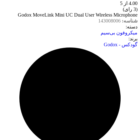
4.00 از 5
(3 رای)
Godox MoveLink Mini UC Dual User Wireless Microphone
شناسه:
143008006
دسته‌:
میکروفون بی‌سیم
برند:
گودکس - Godox