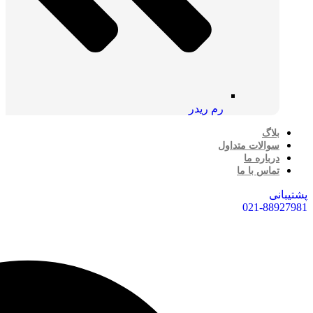
رم ریدر
بلاگ
سوالات متداول
درباره ما
تماس با ما
پشتیبانی
021-88927981