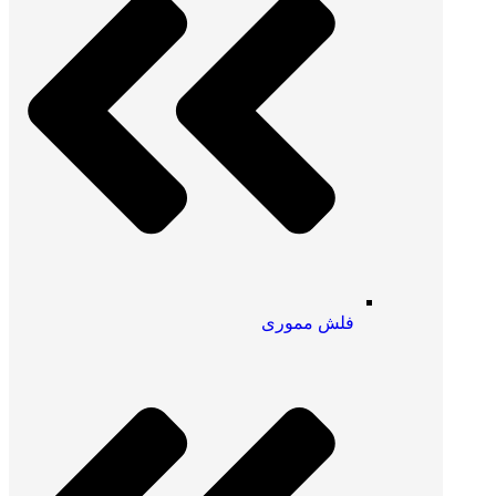
فلش مموری