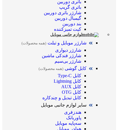
باتری دوربین
باتری گریپ
شارژر باتری دوربین
گیمبال دوربین
بند دوربین
کیت تمیز‌کننده
لوازم جانبی موبایل
شارژر موبایل و تبلت
(همه محصولات)
شارژر دیواری
شارژر فندکی ماشین
شارژر بی‌سیم
کابل گوشی
(همه محصولات)
کابل Type-C
کابل Lightning
کابل AUX
کابل OTG
کابل تبدیل و چندکاره
سایر لوازم جانبی موبایل
هندزفری
پاوربانک
سه‌پایه موبایل
هولدر موبایل