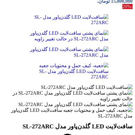
15,800,000 تومان.
-20%
سافت‌لایت LED گلدن‌پاور مدل SL-272ARC