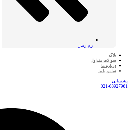
رم ریدر
بلاگ
سوالات متداول
درباره ما
تماس با ما
پشتیبانی
021-88927981