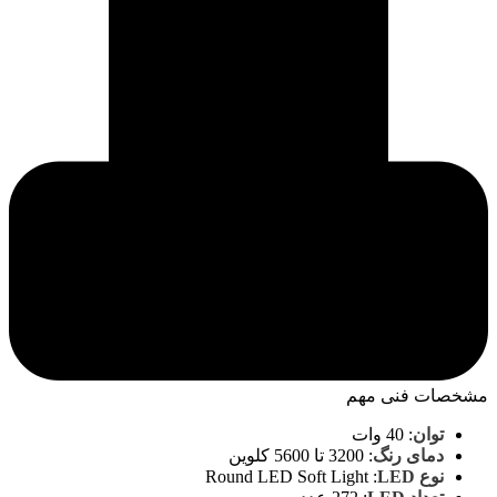
مشخصات فنی مهم
توان
:
40 وات
دمای رنگ
:
3200 تا 5600 کلوین
نوع LED
:
Round LED Soft Light