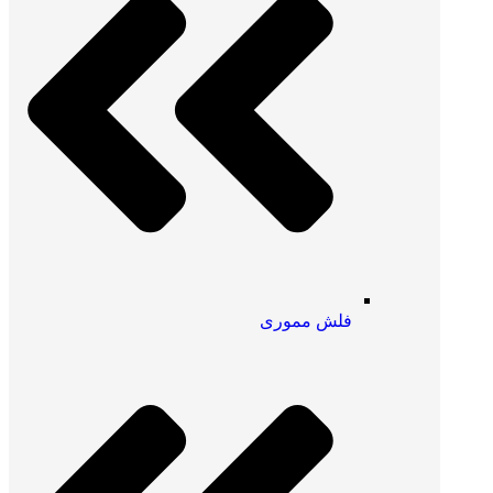
فلش مموری