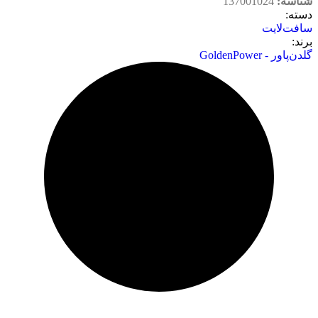
شناسه:
137001024
دسته‌:
سافت‌لایت
برند:
گلدن‌پاور - GoldenPower