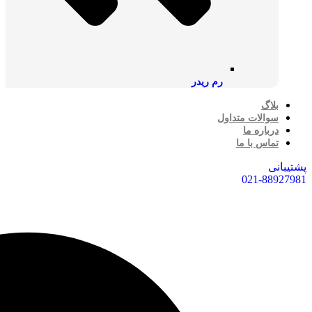
رم ریدر
بلاگ
سوالات متداول
درباره ما
تماس با ما
پشتیبانی
021-88927981