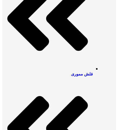
فلش مموری