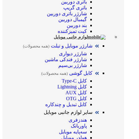
باتری دوربین
باتری گریپ
شارژر باتری دوربین
گیمبال دوربین
بند دوربین
کیت تمیز‌کننده
لوازم جانبی موبایل
شارژر موبایل و تبلت
(همه محصولات)
شارژر دیواری
شارژر فندکی ماشین
شارژر بی‌سیم
کابل گوشی
(همه محصولات)
کابل Type-C
کابل Lightning
کابل AUX
کابل OTG
کابل تبدیل و چندکاره
سایر لوازم جانبی موبایل
هندزفری
پاوربانک
سه‌پایه موبایل
هولدر موبایل