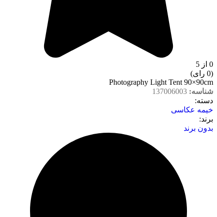
0 از 5
(0 رای)
Photography Light Tent 90×90cm
شناسه:
137006003
دسته‌:
خیمه عکاسی
برند:
بدون برند