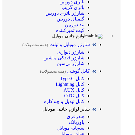
باتری دوربین
باتری گریپ
شارژر باتری دوربین
گیمبال دوربین
بند دوربین
کیت تمیز‌کننده
لوازم جانبی موبایل
شارژر موبایل و تبلت
(همه محصولات)
شارژر دیواری
شارژر فندکی ماشین
شارژر بی‌سیم
کابل گوشی
(همه محصولات)
کابل Type-C
کابل Lightning
کابل AUX
کابل OTG
کابل تبدیل و چندکاره
سایر لوازم جانبی موبایل
هندزفری
پاوربانک
سه‌پایه موبایل
هولدر موبایل