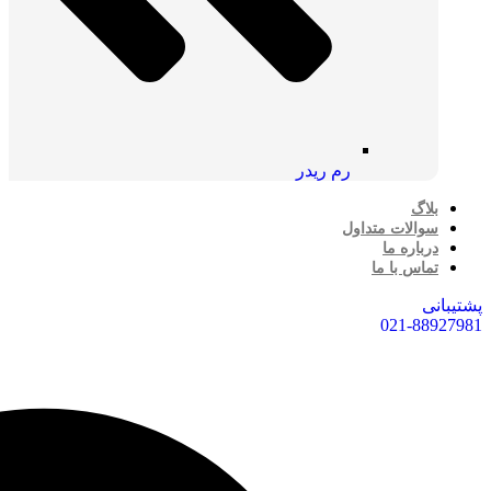
رم ریدر
بلاگ
سوالات متداول
درباره ما
تماس با ما
پشتیبانی
021-88927981