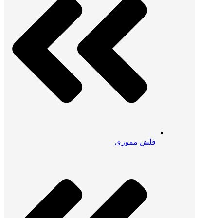
فلش مموری