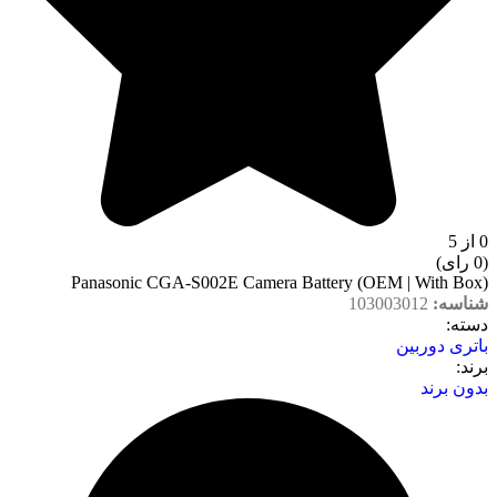
0 از 5
(0 رای)
Panasonic CGA-S002E Camera Battery (OEM | With Box)
شناسه:
103003012
دسته‌:
باتری دوربین
برند:
بدون برند