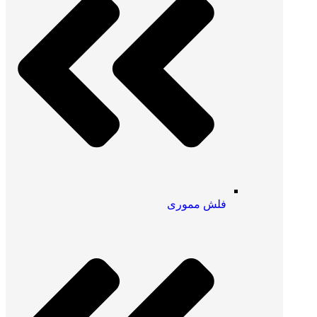
فلش مموری