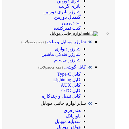
باتری دوربین
باتری گریپ
شارژر باتری دوربین
گیمبال دوربین
بند دوربین
کیت تمیز‌کننده
لوازم جانبی موبایل
شارژر موبایل و تبلت
(همه محصولات)
شارژر دیواری
شارژر فندکی ماشین
شارژر بی‌سیم
کابل گوشی
(همه محصولات)
کابل Type-C
کابل Lightning
کابل AUX
کابل OTG
کابل تبدیل و چندکاره
سایر لوازم جانبی موبایل
هندزفری
پاوربانک
سه‌پایه موبایل
هولدر موبایل