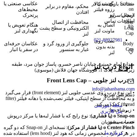
Screw-
پیچ شدن در
عکاسی صنعتی یا
ضمانت بازگشت کالا
محکم، مقاوم در برابر
on
رزوه فیلتر
محیط‌های
افتادن
(پیچی)
ارسال سریع
لنز
پرتحرک
اطلاعات تماس
Rear
محافظت از اتصال
اتصال به
هنگام تعویض یا
Lens
الکترونیکی و سطح پشت
ماونت لنز
نگهداری لنز
Cap
لنز
021-88927981
نصب روی
Body
جلوگیری از ورود گرد و
عکاسان حرفه‌ای
بدنه بدون
Cap
غبار به سنسور
در سفر یا انبار
لنز
میدان امام خمینی، خیابان ناصر خسرو، پاساژ جوان مرد، طبقه
انواع درب لنز
زیرهمکف، پلاک 1، فروشگاه جهان فلاش (موسوی)
۱. درب لنز جلویی – Front Lens Cap
info@jahanbama.com
• این نوع درب روی عدسی جلویی لنز (front element) قرار می‌گیرد
دسترسی سریع
و به محافظت از سطح اپتیکی، فیلتر نصب‌شده یا دهانه فیلتر (filter
thread) کمک می‌کند.
مجله آموزشی
• زیرشاخه‌ها:
پنل کاربری
o Snap-on (یا فشاری)
: نوع رایج که با فشار لبه‌ها یا مرکز درپوش
نصب می‌شود.
خدمات مشتریان
o Center-Pinch (یا فشار از مرکز)
: نسخه‌ای از Snap-on که دو گیره
درباره ما
در مرکز دارد، مخصوص زمانی که هود لنز (lens hood) استفاده شده