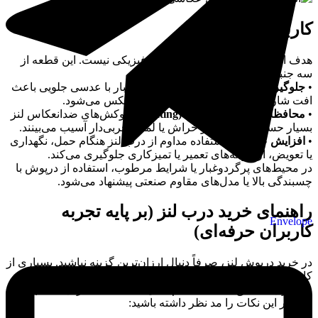
کاربرد درب لنز
هدف اصلی درب لنز فقط محافظت فیزیکی نیست. این قطعه از
سه جنبه اهمیت دارد:
•
جلوگیری از نفوذ آلودگی
: تماس گرد و غبار با عدسی جلویی باعث
افت شارپنس و بازتاب‌های ناخواسته در عکس می‌شود.
•
محافظت از پوشش اپتیکی (Coating)
: روکش‌های ضدانعکاس لنز
بسیار حساس‌اند و در اثر خراش یا لمس چربی‌دار آسیب می‌بینند.
•
افزایش عمر لنز
: استفاده مداوم از درب لنز هنگام حمل، نگهداری
یا تعویض، از هزینه‌های تعمیر یا تمیزکاری جلوگیری می‌کند.
در محیط‌های پرگردوغبار یا شرایط مرطوب، استفاده از درپوش با
چسبندگی بالا یا مدل‌های مقاوم صنعتی پیشنهاد می‌شود.
راهنمای خرید درب لنز (بر پایه تجربه
Envelope
کاربران حرفه‌ای)
در خرید درپوش لنز، صرفاً دنبال ارزان‌ترین گزینه نباشید. بسیاری از
کاربران تازه‌کار پس از چند هفته متوجه می‌شوند که درب
خریداری‌شده لق است یا هنگام حمل افتاده است. برای انتخاب
دقیق‌تر این نکات را مد نظر داشته باشید: