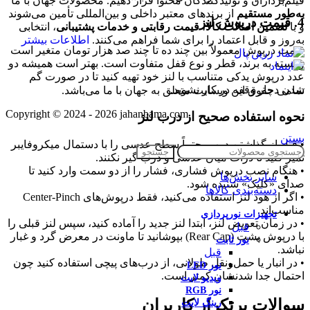
فیلم‌برداران و تولیدکنندگان محتوا قرار دهیم. محصولات جهان با ما
به‌طور مستقیم
از برندهای معتبر داخلی و بین‌المللی تأمین می‌شوند
4. قیمت درپوش لنز
و با
تضمین اصالت کالا
،
قیمت رقابتی و خدمات پشتیبانی
، انتخابی
به‌روز و قابل اعتماد را برای شما فراهم می‌کنند.
اطلاعات بیشتر
قیمت درپوش معمولاً بین چند ده تا چند صد هزار تومان متغیر است
و بسته به برند، قطر و نوع قفل متفاوت است. بهتر است همیشه دو
عدد درپوش یدکی متناسب با لنز خود تهیه کنید تا در صورت گم
شدن دچار وقفه در کار نشوید.
تمامی حقوق اين وبسايت متعلق به جهان با ما می‌باشد.
Copyright © 2024 - 2026 jahanbama.com
نحوه استفاده صحیح از درب لنز
بستن
• قبل از گذاشتن درب، حتماً سطح عدسی را با دستمال میکروفایبر
جستجو
تمیز کنید تا ذرات میان عدسی و درب گیر نکنند.
• هنگام نصب درپوش فشاری، فشار را از دو سمت وارد کنید تا
سایر بخش‌ها
صدای «کلیک» شنیده شود.
دسته‌بندی کالاها
• اگر از هود لنز استفاده می‌کنید، فقط درپوش‌های Center-Pinch
مناسب‌اند.
تجهیزات نورپردازی
• در زمان تعویض لنز، ابتدا لنز جدید را آماده کنید، سپس لنز قبلی را
قبل
با درپوش پشت (Rear Cap) بپوشانید تا ماونت در معرض گرد و غبار
نور ثابت
نباشد.
قبل
• در انبار یا حمل‌ونقل طولانی، از درب‌های پیچی استفاده کنید چون
نور LED
احتمال جدا شدنشان کمتر است.
ویدیو لایت
نور RGB
سوالات پر‌تکرار کاربران
رینگ لایت