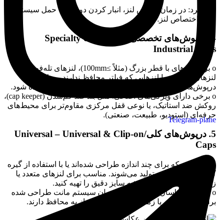
نشود.
o کاربرد: در زمان تعویض لنز، انبار کردن دوربین یا حمل سیستم
بدون اختصاص لنز.
4. درپوش‌های تخصصی/صنعتی – Specialty &
Industrial Caps
o برای لنزهای با قطر بزرگ (مثلاً ≥100mm)، لنزهای تله‌فوتو،
لنزهای محیطی یا لنزهایی که فیلتر محافظ ندارند، ممکن است
درپوش‌های فلزی، پیچی سنگین، یا با تِتر (بند اتصال) استفاده شود.
o برخی دارای ویژگی‌های اضافی: مثل بند ضد گم‌شدن (cap keeper)،
روکش ضد استاتیک، یا نوعی قفل مرکزی مقاوم‌تر برای محیط‌های
حرفه‌ای (استودیو، طبیعت، صنعتی).
Telegram-plane
5. درپوش‌های کلی/Universal – Universal & Clip-on
Caps
o مدل‌هایی که برای چند اندازه طراحی شده‌اند یا با استفاده از گیره
کلیپ-آن یا بند ثابت تولید می‌شوند. مناسب برای لنزهای متعدد یا
زمانی که نمی‌خواهید همیشه سایز دقیق را تهیه کنید.
o کاربرد: عکاسان چندلنزی یا کاربران سیستم مانت طراحی شده
برای چندین برند، یا زمانی که به سرعت نیاز به محافظ دارند.