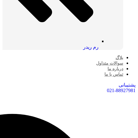
رم ریدر
بلاگ
سوالات متداول
درباره ما
تماس با ما
پشتیبانی
021-88927981