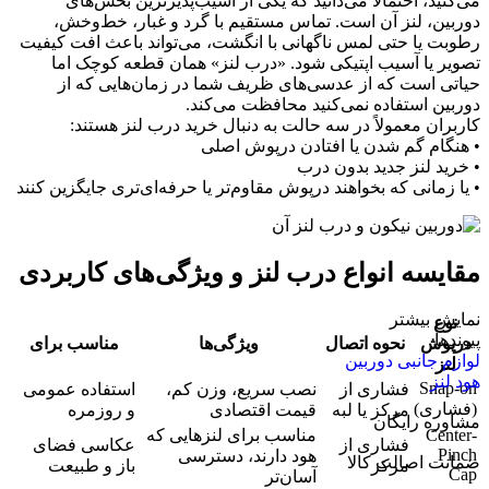
می‌کنید، احتمالاً می‌دانید که یکی از آسیب‌پذیرترین بخش‌های
دوربین، لنز آن است. تماس مستقیم با گرد و غبار، خط‌وخش،
رطوبت یا حتی لمس ناگهانی با انگشت، می‌تواند باعث افت کیفیت
تصویر یا آسیب اپتیکی شود. «درب لنز» همان قطعه کوچک اما
حیاتی است که از عدسی‌های ظریف شما در زمان‌هایی که از
دوربین استفاده نمی‌کنید محافظت می‌کند.
کاربران معمولاً در سه حالت به دنبال خرید درب لنز هستند:
• هنگام گم شدن یا افتادن درپوش اصلی
• خرید لنز جدید بدون درب
• یا زمانی که بخواهند درپوش مقاوم‌تر یا حرفه‌ای‌تری جایگزین کنند
مقایسه انواع درب لنز و ویژگی‌های کاربردی
نمایش بیشتر
نوع
پیوندها
درپوش
نحوه اتصال
ویژگی‌ها
مناسب برای
لوازم جانبی دوربین
لنز
هود لنز
Snap-on
فشاری از
نصب سریع، وزن کم،
استفاده عمومی
(فشاری)
مرکز یا لبه
قیمت اقتصادی
و روزمره
مشاوره رایگان
Center-
مناسب برای لنزهایی که
فشاری از
عکاسی فضای
Pinch
هود دارند، دسترسی
ضمانت اصالت کالا
مرکز
باز و طبیعت
Cap
آسان‌تر