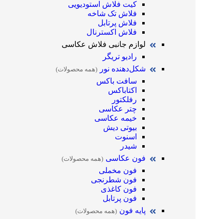
کیت فلاش استودیویی
فلاش تک شاخه
فلاش پرتابل
فلاش اکسترنال
لوازم جانبی فلاش عکاسی
رادیو تریگر
شکل‌دهنده نور
(همه محصولات)
سافت باکس
اکتاباکس
رفلکتور
چتر عکاسی
خیمه عکاسی
بیوتی دیش
اسنوت
شیدر
فون عکاسی
(همه محصولات)
فون مخملی
فون شطرنجی
فون کاغذی
فون پرتابل
پایه فون
(همه محصولات)