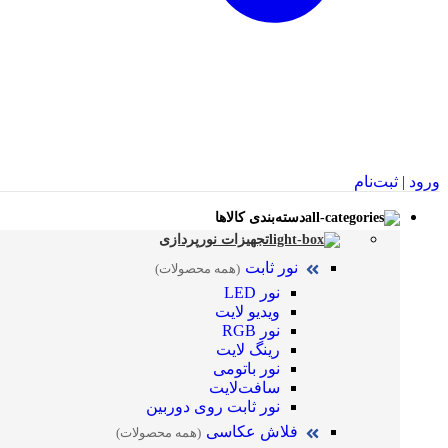
ورود | ثبت‌نام
دسته‌بندی کالاها
تجهیزات نورپردازی
نور ثابت
(همه محصولات)
نور LED
ویدیو لایت
نور RGB
رینگ لایت
نور باتومی
سافت‌لایت
نور ثابت روی دوربین
فلاش عکاسی
(همه محصولات)