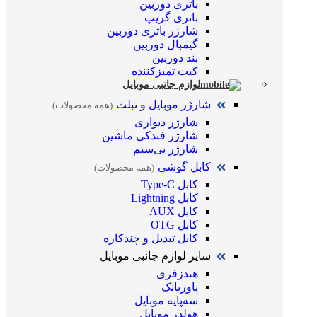
باتری دوربین
باتری گریپ
شارژر باتری دوربین
گیمبال دوربین
بند دوربین
کیت تمیز‌کننده
لوازم جانبی موبایل
شارژر موبایل و تبلت
(همه محصولات)
شارژر دیواری
شارژر فندکی ماشین
شارژر بی‌سیم
کابل گوشی
(همه محصولات)
کابل Type-C
کابل Lightning
کابل AUX
کابل OTG
کابل تبدیل و چندکاره
سایر لوازم جانبی موبایل
هندزفری
پاوربانک
سه‌پایه موبایل
هولدر موبایل