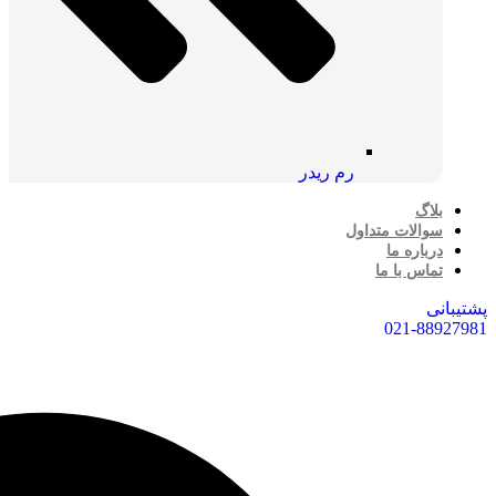
رم ریدر
بلاگ
سوالات متداول
درباره ما
تماس با ما
پشتیبانی
021-88927981