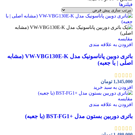
فیلترها
مقايسه
افزودن به علاقه مندی
باتری دوبین پاناسونیک مدل VW-VBG130E-K (مشابه
اصلی | با جعبه)
1,345,000
تومان
افزودن به سبد خرید
مقايسه
افزودن به علاقه مندی
باتری دوربین بستون مدل +BST-FG1 (با جعبه)
1,480,000
تومان