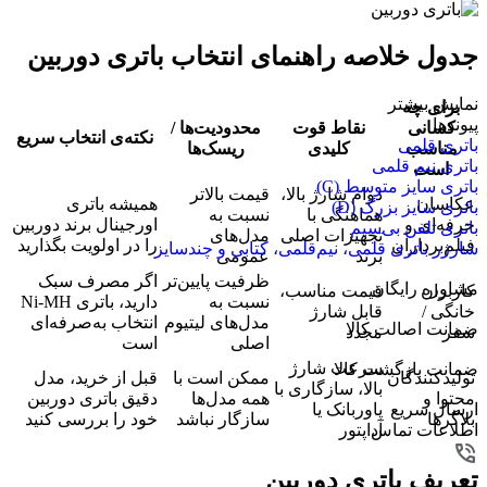
جدول خلاصه راهنمای انتخاب باتری دوربین
نمایش بیشتر
برای چه
پیوندها
کسانی
نقاط قوت
محدودیت‌ها /
نکته‌ی انتخاب سریع
باتری قلمی
مناسب
کلیدی
ریسک‌ها
باتری نیم قلمی
است
باتری سایز متوسط (C)
دوام شارژ بالا،
قیمت بالاتر
عکاسان
همیشه باتری
باتری سایز بزرگ (D)
هماهنگی با
نسبت به
حرفه‌ای و
اورجینال برند دوربین
باتری تلفن بی‌سیم
تجهیزات اصلی
مدل‌های
فیلم‌برداران
را در اولویت بگذارید
شارژر باتری قلمی، نیم‌قلمی، کتابی و چندسایز
برند
عمومی
ظرفیت پایین‌تر
اگر مصرف سبک
مشاوره رایگان
کاربران
قیمت مناسب،
نسبت به
دارید، باتری Ni-MH
خانگی /
قابل شارژ
مدل‌های لیتیوم
انتخاب به‌صرفه‌ای
ضمانت اصالت کالا
سفر
مجدد
اصلی
است
سرعت شارژ
ضمانت بازگشت کالا
تولیدکنندگان
ممکن است با
قبل از خرید، مدل
بالا، سازگاری با
محتوا و
همه مدل‌ها
دقیق باتری دوربین
ارسال سریع
پاوربانک یا
بلاگرها
سازگار نباشد
خود را بررسی کنید
اطلاعات تماس
آداپتور
تعریف باتری دوربین