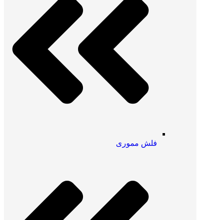
فلش مموری