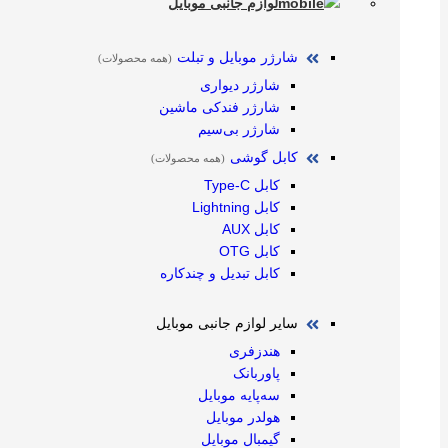
لوازم جانبی موبایل
شارژر موبایل و تبلت
(همه محصولات)
شارژر دیواری
شارژر فندکی ماشین
شارژر بی‌سیم
کابل گوشی
(همه محصولات)
کابل Type-C
کابل Lightning
کابل AUX
کابل OTG
کابل تبدیل و چندکاره
سایر لوازم جانبی موبایل
هندزفری
پاوربانک
سه‌پایه موبایل
هولدر موبایل
گیمبال موبایل