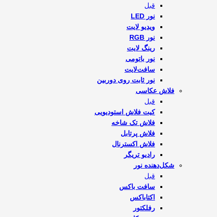
قبل
نور LED
ویدیو لایت
نور RGB
رینگ لایت
نور باتومی
سافت‌لایت
نور ثابت روی دوربین
فلاش‌ عکاسی
قبل
کیت فلاش استودیویی
فلاش تک شاخه
فلاش پرتابل
فلاش اکسترنال
رادیو تریگر
شکل‌دهنده نور
قبل
سافت باکس
اکتاباکس
رفلکتور