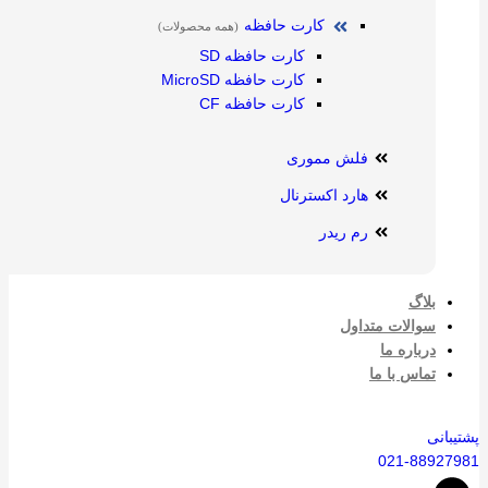
کارت حافظه
(همه محصولات)
کارت حافظه SD
کارت حافظه MicroSD
کارت حافظه CF
فلش مموری
هارد اکسترنال
رم ریدر
بلاگ
سوالات متداول
درباره ما
تماس با ما
پشتیبانی
021-88927981