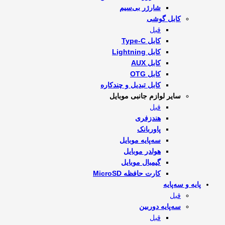
شارژر بی‌سیم
کابل گوشی
قبل
کابل Type-C
کابل Lightning
کابل AUX
کابل OTG
کابل تبدیل و چندکاره
سایر لوازم جانبی موبایل
قبل
هندزفری
پاوربانک
سه‌پایه موبایل
هولدر موبایل
گیمبال موبایل
کارت حافظه MicroSD
پایه و سه‌پایه
قبل
سه‌پایه دوربین
قبل