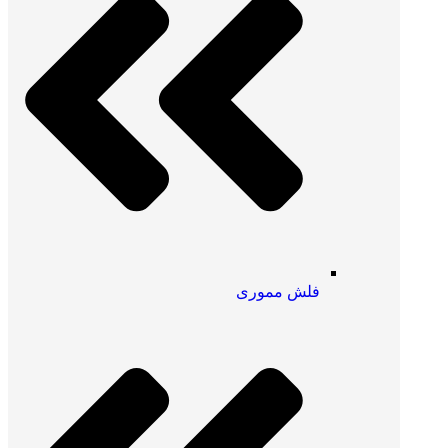
فلش مموری