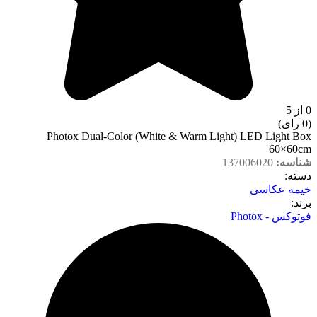
0 از 5
(0 رای)
Photox Dual-Color (White & Warm Light) LED Light Box
60×60cm
شناسه:
137006020
دسته‌:
خیمه عکاسی
برند:
فوتوکس - Photox