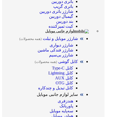
باتری دوربین
باتری گریپ
شارژر باتری دوربین
گیمبال دوربین
بند دوربین
کیت تمیز‌کننده
لوازم جانبی موبایل
شارژر موبایل و تبلت
(همه محصولات)
شارژر دیواری
شارژر فندکی ماشین
شارژر بی‌سیم
کابل گوشی
(همه محصولات)
کابل Type-C
کابل Lightning
کابل AUX
کابل OTG
کابل تبدیل و چندکاره
سایر لوازم جانبی موبایل
هندزفری
پاوربانک
سه‌پایه موبایل
هولدر موبایل