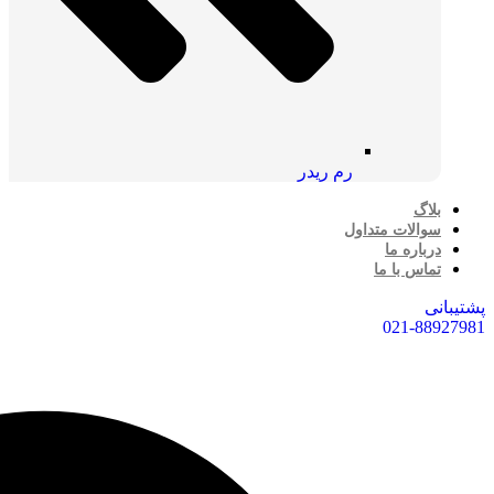
رم ریدر
بلاگ
سوالات متداول
درباره ما
تماس با ما
پشتیبانی
021-88927981