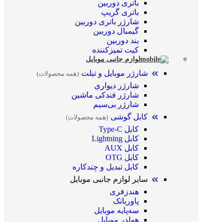
باتری دوربین
باتری گریپ
شارژر باتری دوربین
گیمبال دوربین
بند دوربین
کیت تمیز‌کننده
لوازم جانبی موبایل
شارژر موبایل و تبلت
(همه محصولات)
شارژر دیواری
شارژر فندکی ماشین
شارژر بی‌سیم
کابل گوشی
(همه محصولات)
کابل Type-C
کابل Lightning
کابل AUX
کابل OTG
کابل تبدیل و چندکاره
سایر لوازم جانبی موبایل
هندزفری
پاوربانک
سه‌پایه موبایل
هولدر موبایل