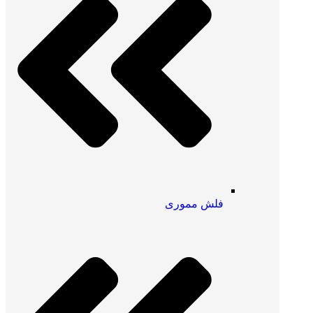
فلش مموری