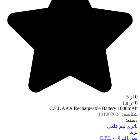
0 از 5
(0 رای)
C.F.L AAA Rechargeable Battery 1000mAh
شناسه:
101002004
دسته‌:
باتری نیم قلمی
برند:
سی‌.اف‌.ال - C.F.L