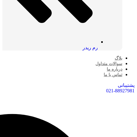
رم ریدر
بلاگ
سوالات متداول
درباره ما
تماس با ما
پشتیبانی
021-88927981