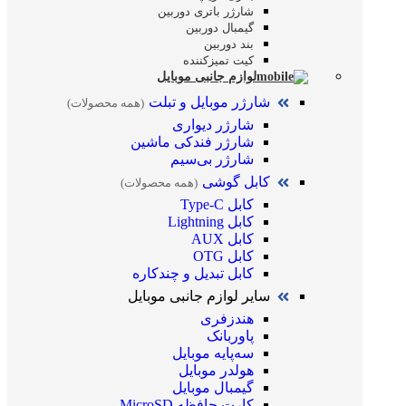
شارژر باتری دوربین
گیمبال دوربین
بند دوربین
کیت تمیز‌کننده
لوازم جانبی موبایل
شارژر موبایل و تبلت
(همه محصولات)
شارژر دیواری
شارژر فندکی ماشین
شارژر بی‌سیم
کابل گوشی
(همه محصولات)
کابل Type-C
کابل Lightning
کابل AUX
کابل OTG
کابل تبدیل و چندکاره
سایر لوازم جانبی موبایل
هندزفری
پاوربانک
سه‌پایه موبایل
هولدر موبایل
گیمبال موبایل
کارت حافظه MicroSD