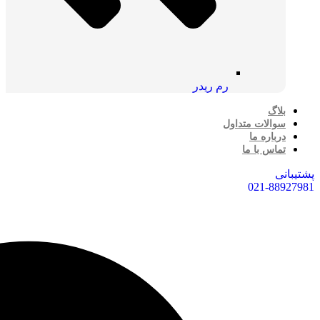
رم ریدر
بلاگ
سوالات متداول
درباره ما
تماس با ما
پشتیبانی
021-88927981