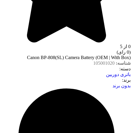
0 از 5
(0 رای)
Canon BP-808(SL) Camera Battery (OEM | With Box)
شناسه:
105001020
دسته‌:
باتری دوربین
برند:
بدون برند