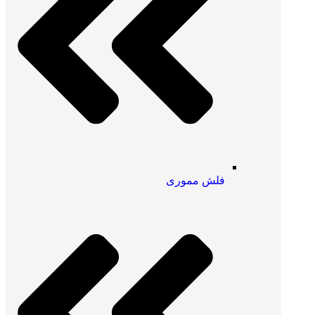
فلش مموری