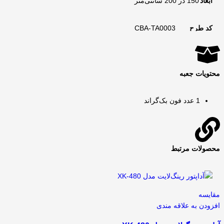
ابعاد
150 در 200 سانتی‌متر
کد طرح
CBA-TA0003
محتویات جعبه
1 عدد فون بک‌گراند
محصولات مرتبط
مقايسه
افزودن به علاقه مندی