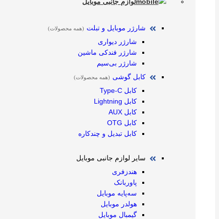
لوازم جانبی موبایل
شارژر موبایل و تبلت
(همه محصولات)
شارژر دیواری
شارژر فندکی ماشین
شارژر بی‌سیم
کابل گوشی
(همه محصولات)
کابل Type-C
کابل Lightning
کابل AUX
کابل OTG
کابل تبدیل و چندکاره
سایر لوازم جانبی موبایل
هندزفری
پاوربانک
سه‌پایه موبایل
هولدر موبایل
گیمبال موبایل