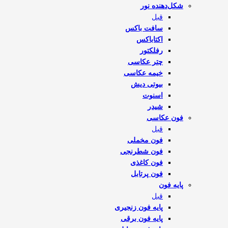
شکل‌دهنده نور
قبل
سافت باکس
اکتاباکس
رفلکتور
چتر عکاسی
خیمه عکاسی
بیوتی دیش
اسنوت
شیدر
فون عکاسی
قبل
فون مخملی
فون شطرنجی
فون کاغذی
فون پرتابل
پایه فون
قبل
پایه فون زنجیری
پایه فون برقی