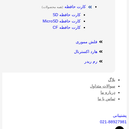
کارت حافظه
(همه محصولات)
کارت حافظه SD
کارت حافظه MicroSD
کارت حافظه CF
فلش مموری
هارد اکسترنال
رم ریدر
بلاگ
سوالات متداول
درباره ما
تماس با ما
پشتیبانی
021-88927981