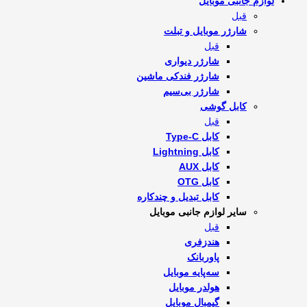
لوازم جانبی موبایل
قبل
شارژر موبایل و تبلت
قبل
شارژر دیواری
شارژر فندکی ماشین
شارژر بی‌سیم
کابل گوشی
قبل
کابل Type-C
کابل Lightning
کابل AUX
کابل OTG
کابل تبدیل و چندکاره
سایر لوازم جانبی موبایل
قبل
هندزفری
پاوربانک
سه‌پایه موبایل
هولدر موبایل
گیمبال موبایل