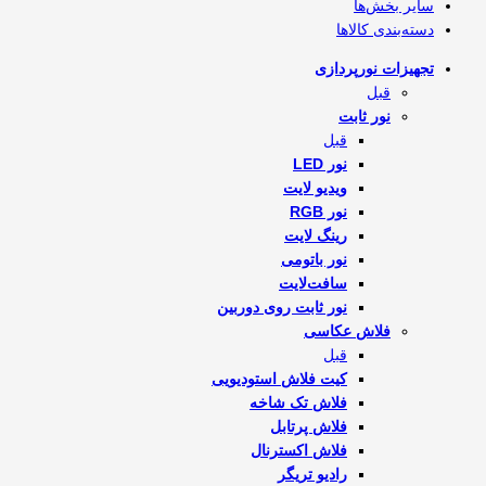
سایر بخش‌ها
دسته‌بندی کالاها
تجهیزات نورپردازی
قبل
نور ثابت
قبل
نور LED
ویدیو لایت
نور RGB
رینگ لایت
نور باتومی
سافت‌لایت
نور ثابت روی دوربین
فلاش‌ عکاسی
قبل
کیت فلاش استودیویی
فلاش تک شاخه
فلاش پرتابل
فلاش اکسترنال
رادیو تریگر