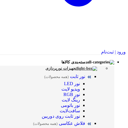
ورود | ثبت‌نام
دسته‌بندی کالاها
تجهیزات نورپردازی
نور ثابت
(همه محصولات)
نور LED
ویدیو لایت
نور RGB
رینگ لایت
نور باتومی
سافت‌لایت
نور ثابت روی دوربین
فلاش عکاسی
(همه محصولات)