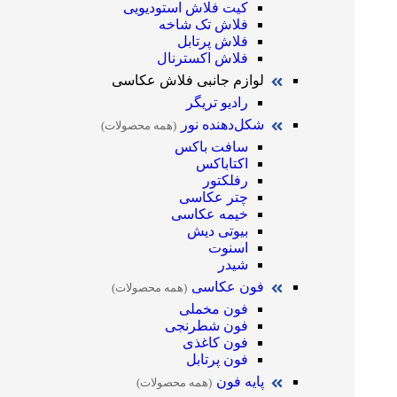
کیت فلاش استودیویی
فلاش تک شاخه
فلاش پرتابل
فلاش اکسترنال
لوازم جانبی فلاش عکاسی
رادیو تریگر
شکل‌دهنده نور
(همه محصولات)
سافت باکس
اکتاباکس
رفلکتور
چتر عکاسی
خیمه عکاسی
بیوتی دیش
اسنوت
شیدر
فون عکاسی
(همه محصولات)
فون مخملی
فون شطرنجی
فون کاغذی
فون پرتابل
پایه فون
(همه محصولات)