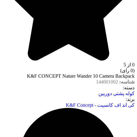
0 از 5
(0 رای)
K&F CONCEPT Nature Wander 10 Camera Backpack
شناسه:
144001002
دسته‌:
کوله پشتی دوربین
برند:
کی اند اف کانسپت - K&F Concept