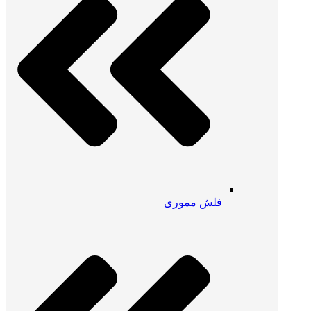
فلش مموری