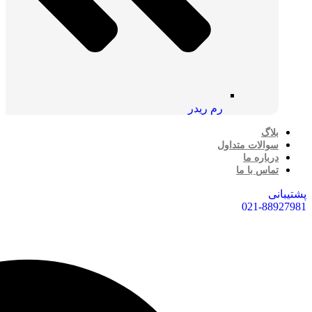
رم ریدر
بلاگ
سوالات متداول
درباره ما
تماس با ما
پشتیبانی
021-88927981