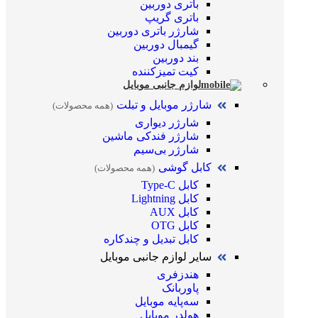
باتری دوربین
باتری گریپ
شارژر باتری دوربین
گیمبال دوربین
بند دوربین
کیت تمیز‌کننده
لوازم جانبی موبایل
شارژر موبایل و تبلت
(همه محصولات)
شارژر دیواری
شارژر فندکی ماشین
شارژر بی‌سیم
کابل گوشی
(همه محصولات)
کابل Type-C
کابل Lightning
کابل AUX
کابل OTG
کابل تبدیل و چندکاره
سایر لوازم جانبی موبایل
هندزفری
پاوربانک
سه‌پایه موبایل
هولدر موبایل