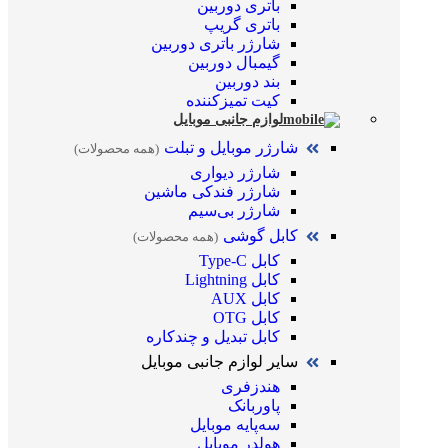
باتری دوربین
باتری گریپ
شارژر باتری دوربین
گیمبال دوربین
بند دوربین
کیت تمیز‌کننده
لوازم جانبی موبایل
شارژر موبایل و تبلت
(همه محصولات)
شارژر دیواری
شارژر فندکی ماشین
شارژر بی‌سیم
کابل گوشی
(همه محصولات)
کابل Type-C
کابل Lightning
کابل AUX
کابل OTG
کابل تبدیل و چندکاره
سایر لوازم جانبی موبایل
هندزفری
پاوربانک
سه‌پایه موبایل
هولدر موبایل