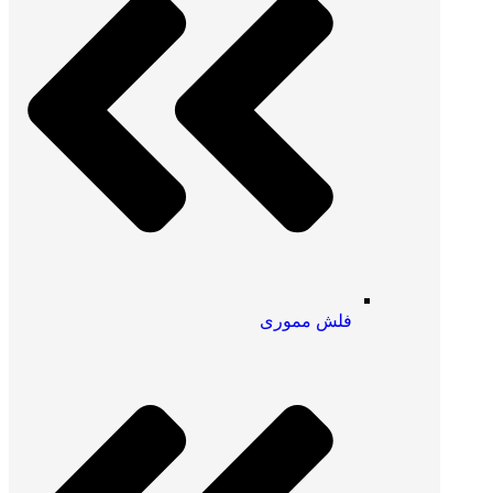
فلش مموری