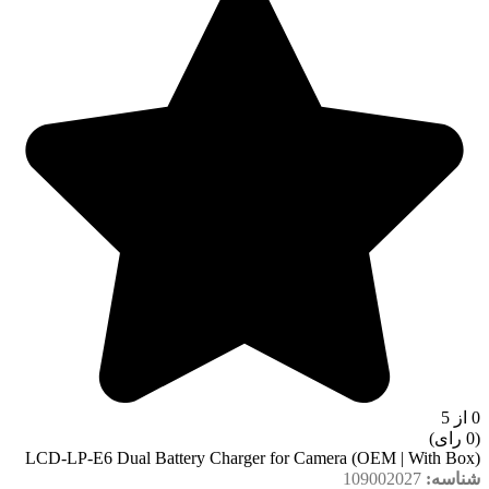
0 از 5
(0 رای)
LCD-LP-E6 Dual Battery Charger for Camera (OEM | With Box)
شناسه:
109002027