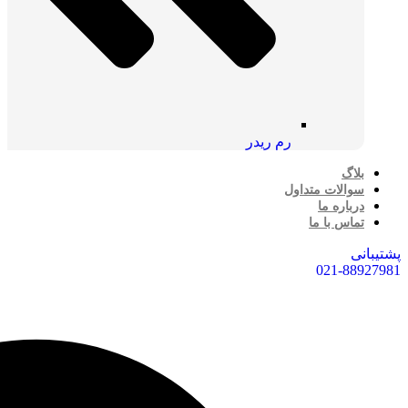
رم ریدر
بلاگ
سوالات متداول
درباره ما
تماس با ما
پشتیبانی
021-88927981