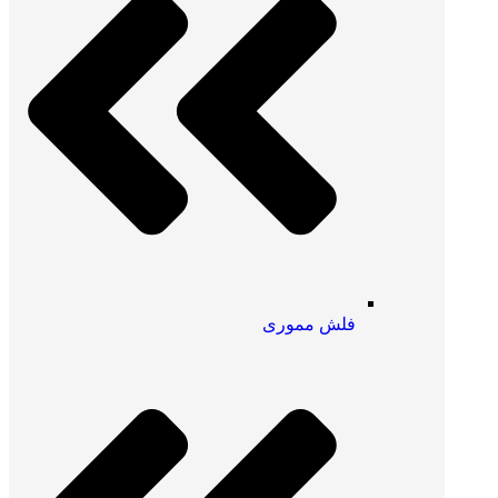
فلش مموری