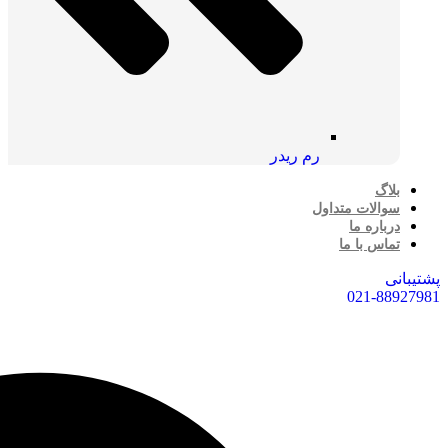
رم ریدر
بلاگ
سوالات متداول
درباره ما
تماس با ما
پشتیبانی
021-88927981