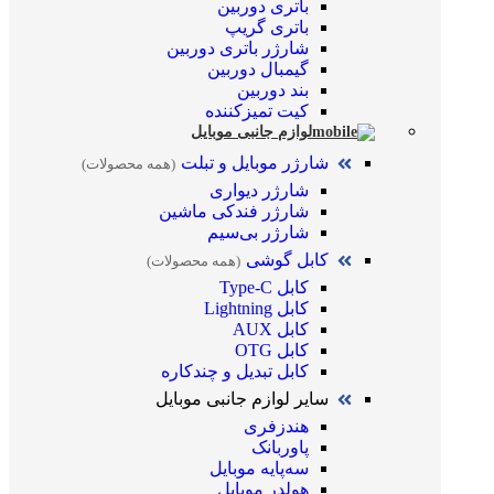
باتری دوربین
باتری گریپ
شارژر باتری دوربین
گیمبال دوربین
بند دوربین
کیت تمیز‌کننده
لوازم جانبی موبایل
شارژر موبایل و تبلت
(همه محصولات)
شارژر دیواری
شارژر فندکی ماشین
شارژر بی‌سیم
کابل گوشی
(همه محصولات)
کابل Type-C
کابل Lightning
کابل AUX
کابل OTG
کابل تبدیل و چندکاره
سایر لوازم جانبی موبایل
هندزفری
پاوربانک
سه‌پایه موبایل
هولدر موبایل