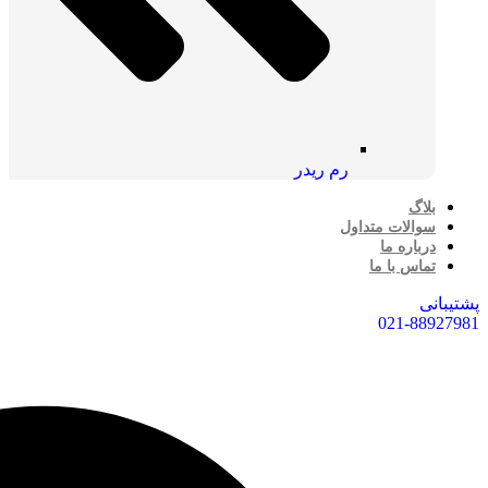
رم ریدر
بلاگ
سوالات متداول
درباره ما
تماس با ما
پشتیبانی
021-88927981