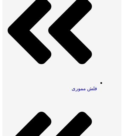
فلش مموری