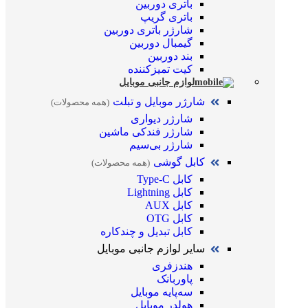
باتری دوربین
باتری گریپ
شارژر باتری دوربین
گیمبال دوربین
بند دوربین
کیت تمیز‌کننده
لوازم جانبی موبایل
شارژر موبایل و تبلت
(همه محصولات)
شارژر دیواری
شارژر فندکی ماشین
شارژر بی‌سیم
کابل گوشی
(همه محصولات)
کابل Type-C
کابل Lightning
کابل AUX
کابل OTG
کابل تبدیل و چندکاره
سایر لوازم جانبی موبایل
هندزفری
پاوربانک
سه‌پایه موبایل
هولدر موبایل