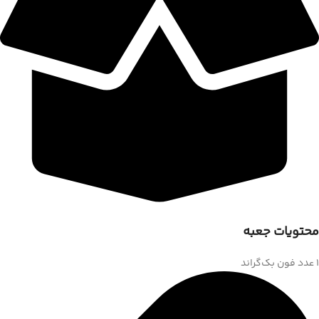
محتویات جعبه
1 عدد فون بک‌گراند