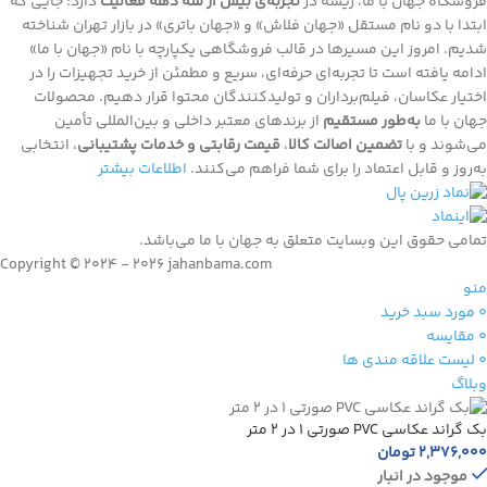
فروشگاه جهان با ما، ریشه در
تجربه‌ی بیش از سه دهه فعالیت
دارد؛ جایی که
ابتدا با دو نام مستقل «جهان فلاش» و «جهان باتری» در بازار تهران شناخته
شدیم. امروز این مسیرها در قالب فروشگاهی یکپارچه با نام «جهان با ما»
ادامه یافته است تا تجربه‌ای حرفه‌ای، سریع و مطمئن از خرید تجهیزات را در
اختیار عکاسان، فیلم‌برداران و تولیدکنندگان محتوا قرار دهیم. محصولات
جهان با ما
به‌طور مستقیم
از برندهای معتبر داخلی و بین‌المللی تأمین
می‌شوند و با
تضمین اصالت کالا
،
قیمت رقابتی و خدمات پشتیبانی
، انتخابی
به‌روز و قابل اعتماد را برای شما فراهم می‌کنند.
اطلاعات بیشتر
تمامی حقوق اين وبسايت متعلق به جهان با ما می‌باشد.
Copyright © 2024 - 2026 jahanbama.com
منو
0
مورد
سبد خرید
0
مقايسه
0
لیست علاقه مندی ها
وبلاگ
بک گراند عکاسی PVC صورتی 1 در 2 متر
2,376,000
تومان
موجود در انبار