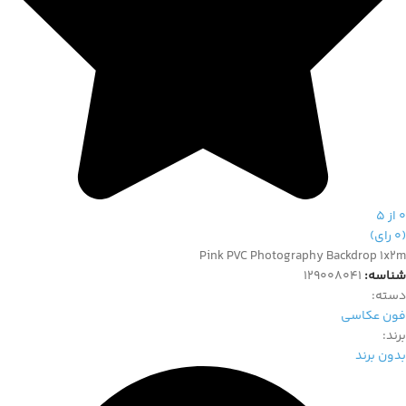
0 از 5
(0 رای)
Pink PVC Photography Backdrop 1x2m
شناسه:
129008041
دسته‌:
فون عکاسی
برند:
بدون برند