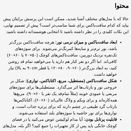
محتوا
حالا که با مدل‌های مختلف آشنا شدید، ممکن است این پرسش برایتان پیش
بیاید که کدام سافت‌باکس برای شما مناسب‌تر است؟ پیش از تصمیم نهایی،
این نکات کلیدی را در نظر داشته باشید تا انتخابی هوشمندانه داشته باشید:
ابعاد سافت‌باکس و میزان نرمی نور:
هرچه سافت‌باکس بزرگ‌تر
باشد، نور نرم‌تر و سایه‌ها کمرنگ‌تر می‌شوند. برای سوژه‌های
تک‌نفره نزدیک دوربین، سافت‌باکس‌های کوچک (۵۰×۷۰ یا ۶۰×۶۰)
کافی‌اند. اما اگر دو نفر کنار هم دارید یا می‌خواهید تمام قد روشن
کنید، به ابعاد بزرگ‌تر (۶۰×۹۰، ۸۰×۱۲۰ یا قطر ۹۰cm به بالا) نیاز
خواهید داشت.
شکل سافت‌باکس (مستطیل، مربع، اکتاباکس، نواری):
شکل بر
خروجی نور و بازتاب‌ها اثر می‌گذارد. مستطیلی‌ها برای سوژه‌های
مربعی یا عمودی خوبند (مثلاً تمام‌قد یک نفر با ۶۰×۹۰)، مربع‌ها
همه‌کاره‌اند و برای وبکم و ولاگ عالی‌اند (۶۰×۶۰)، اکتاباکس‌ها
بازتاب گرد طبیعی در چشم دارند که برای پرتره جذاب است، و
نواری‌ها برای نور حاشیه یا سوژه‌های بلند استفاده می‌شوند.
قابلیت پرتابل بودن:
آیا مدام لوکیشن عوض می‌کنید یا در فضای
کوچک خانگی باید پس از کار تجهیزات را جمع کنید؟ اگر بله، مدل‌های