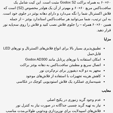
۶۰×۶۰ به همراه براکت Godox S2 مثبت است. این کیت شامل یک
سافت‌باکس مربع ۶۰×۶۰ و مهم‌تر از آن یک هولدر مخصوص (S2) است که
فلاش اکسترنال شما را نگه می‌دارد و دارای دهانه بوئنز در جلوی خود است.
به این ترتیب، شما می‌توانید هر سافت‌باکس استاندارد بوئنز – از جمله
همین ۶۰×۶۰ همراه – را جلوی فلاش نصب کنید و فلاش را روی سه‌پایه نور
قرار دهید.
مزایا
تطبیق‌پذیری بسیار بالا برای انواع فلاش‌های اکسترنال و نورهای LED
قابل‌حمل
امکان استفاده با نورهای پرتابل مانند Godox AD300
اتصال سریع و مطمئن سافت‌باکس به دهانه بوئنز براکت
مجهز به دو لایه دیفیوزر برای نرم‌کردن نور
کاهش هزینه تجهیزات با استفاده از فلاش‌های موجود
شبیه‌سازی عملکرد یک فلاش استودیویی کوچک در عکاسی
معایب
عدم وجود گرید زنبوری در پکیج اصلی
نیاز به تهیه گرید چسبی جداگانه در صورت نیاز به کنترل نور
فلاش‌های اسپیدلایت برای نورپردازی ویدئویی طولانی‌مدت مناسب