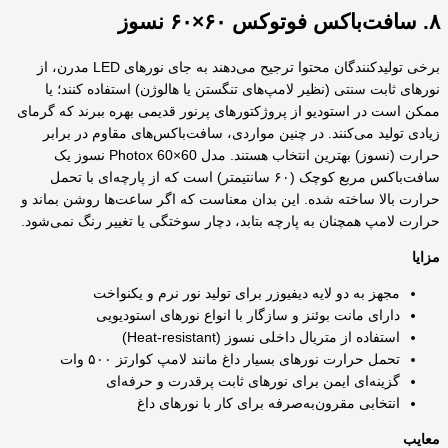
۸. سافت‌باکس فوتوکس ۶۰×۶۰ نسوز
برخی تولیدکنندگان محتوا ترجیح می‌دهند به جای نورهای LED مدرن، از
نورهای ثابت سنتی (نظیر لامپ‌های تنگستن یا هالوژن) استفاده کنند؛ یا
ممکن است در استودیو از پروژکتورهای پرنور قدیمی بهره ببرند که گرمای
زیادی تولید می‌کنند. در چنین مواردی، سافت‌باکس‌های مقاوم در برابر
حرارت (نسوز) بهترین انتخاب هستند. مدل Photox 60×60 نسوز یک
سافت‌باکس مربع کوچک (۶۰ سانتیمتر) است که از پارچه‌ای با تحمل
حرارت بالا ساخته شده. این بدان معناست که اگر ساعت‌ها روشن بماند و
حرارت لامپ همچنان به پارچه بتابد، دچار سوختگی یا تغییر رنگ نمی‌شود.
مزایا
مجهز به دو لایه دیفیوزر برای تولید نور نرم و یکنواخت
دارای مانت بوئنز و سازگار با انواع نورهای استودیویی
استفاده از متریال داخلی نسوز (Heat-resistant)
تحمل حرارت نورهای بسیار داغ مانند لامپ کوارتز ۵۰۰ وات
گزینه‌ای ایمن برای نورهای ثابت پرقدرت و حرفه‌ای
انتخابی مقرون‌به‌صرفه برای کار با نورهای داغ
معایب