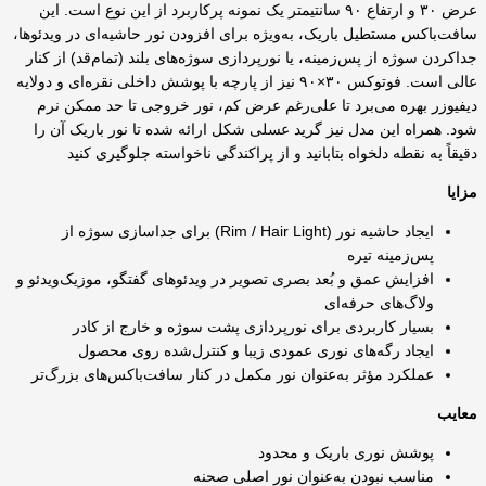
عرض ۳۰ و ارتفاع ۹۰ سانتیمتر یک نمونه پرکاربرد از این نوع است. این
سافت‌باکس مستطیل باریک، به‌ویژه برای افزودن نور حاشیه‌ای در ویدئوها،
جداکردن سوژه از پس‌زمینه، یا نورپردازی سوژه‌های بلند (تمام‌قد) از کنار
عالی است. فوتوکس ۳۰×۹۰ نیز از پارچه با پوشش داخلی نقره‌ای و دولایه
دیفیوزر بهره می‌برد تا علی‌رغم عرض کم، نور خروجی تا حد ممکن نرم
شود. همراه این مدل نیز گرید عسلی شکل ارائه شده تا نور باریک آن را
دقیقاً به نقطه دلخواه بتابانید و از پراکندگی ناخواسته جلوگیری کنید
مزایا
ایجاد حاشیه نور (Rim / Hair Light) برای جداسازی سوژه از
پس‌زمینه تیره
افزایش عمق و بُعد بصری تصویر در ویدئوهای گفتگو، موزیک‌ویدئو و
ولاگ‌های حرفه‌ای
بسیار کاربردی برای نورپردازی پشت سوژه و خارج از کادر
ایجاد رگه‌های نوری عمودی زیبا و کنترل‌شده روی محصول
عملکرد مؤثر به‌عنوان نور مکمل در کنار سافت‌باکس‌های بزرگ‌تر
معایب
پوشش نوری باریک و محدود
مناسب نبودن به‌عنوان نور اصلی صحنه