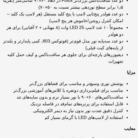
دو عدد سافت‌باکس بزرگ‌تر Fotox در ابعاد ۶۰×۹۰ سانتی‌متر (تقریباً
۱٫۵ برابر سطح نوردهی بیشتر نسبت به ۵۰×۷۰)
دو عدد هولدر پنج‌تایی لامپ با پنج کلید مستقل (هر لامپ یک کلید –
امکان کنترل روشن/خاموش هر پنج لامپ)
مجموعاً ۱۰ عدد لامپ LED 25 وات (۸ مهتابی + ۲ آفتابی) برای هر
دو هولدر
دو عدد سه‌پایه نور مدل قوی‌تر (فوتوکس 803، کمی پایدارتر و بلندتر
از پایه‌های کیت قبلی)
دیفیوزرهای پارچه‌ای برای جلوی هر سافت‌باکس و کیف حمل کلیه
تجهیزات
مزایا
پوشش نوری وسیع‌تر و مناسب برای فضاهای بزرگ‌تر
مناسب برای فیلم‌برداری دونفره یا کلاس‌های آموزشی بزرگ‌تر
سافت‌باکس‌های ۶۰×۹۰ با نور بسیار نرم و بدون سایه‌های تند
قابل استفاده برای پرتره‌های تمام‌قد در فاصله نزدیک
کنترل دقیق شدت نور بدون نیاز به دیمر الکترونیکی
استفاده از لامپ‌های LED با گرمای بسیار کم
معایب