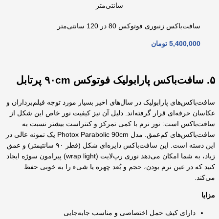
سافت‌باکس زنبوری فوتوکس 80 در 120 سانتی‌متر
5,400,000
تومان
۵. سافت‌باکس پارابولیک فوتوکس ۹۰cm پرتابل
سافت‌باکس‌های پارابولیک در سال‌های اخیر بسیار مورد توجه فیلم‌برداران و
عکاسان حرفه‌ای قرار گرفته‌اند. دلیل آن نیز کیفیت نور خاص این شکل از
سافت‌باکس است: نور نرم با کمی تمرکز و کنتراست بیشتر نسبت به
سافت‌باکس‌های کم‌عمق. مدل Photox Parabolic 90cm یک نمونه عالی در
این دسته است. این سافت‌باکس دایره‌ای شکل (قطر ۹۰ سانتیمتر) و عمق
زیاد، به شما امکان می‌دهد نوری رپ‌لایت (wrap light) پیرامون سوژه ایجاد
کنید که در عین نرم بودن، حجم و بُعد چهره یا شیء را به خوبی حفظ
می‌کند.
مزایا
دارای کیف حمل اختصاصی و مناسب جابه‌جایی