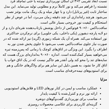
نسبت ابعاد تقریبی ۲×۳ آن امکان نورپردازی نیم‌تنه یا حتی تمام‌قد فرد
نشسته را فراهم می‌کند و نور کاملاً نرم و مطلوبی تولید می‌نماید. این مدل
ساختار ثابت (غیر پرتابل) دارد و با چهار میله و یک رینگ مانت بوئنز نصب
می‌شود. هرچند راه‌اندازی آن چند دقیقه زمان می‌برد، اما در عوض از نظر
استحکام و کیفیت نور خروجی بسیار عالی است.
سافت‌باکس ۶۰×۹۰ فوتوکس از داخل پوشش بازتاب‌دهنده نقره‌ای دارد و از
دو لایه پارچه دیفیوزر (یکی داخلی، یکی جلویی) برای نرم‌کردن حداکثری
نور استفاده می‌کند. همراه آن یک شبکه زنبوری (گرید) نیز ارائه شده که در
صورت نیاز جلوی سافت‌باکس نصب می‌شود تا جلوی پخش شدن نور به
اطراف را بگیرد. این ویژگی در اتاق‌های کوچک یا زمانی که پس‌زمینه تیره
می‌خواهید بسیار کمک‌کننده است. اندازه ۶۰×۹۰ به‌اندازه‌ای بزرگ هست که
سایه‌های تند را محو کند ولی آنقدر هم جاگیر نیست که در یک اتاق خواب یا
اتاق کار جا نشود، به همین دلیل این سایز هم برای ولاگرهای خانگی و هم
برای استودیوهای نیمه‌حرفه‌ای مناسب است.
مزایا
عملکرد مناسب و ایمن در کنار نورهای LED و فلاش‌های استودیویی
ارائه نور نرم و کنترل‌شده با کیفیت پایدار
مناسب برای نورپردازی گفت‌وگوهای دونفره
گزینه‌ای کاربردی برای عکاسی محصولات رومیزی