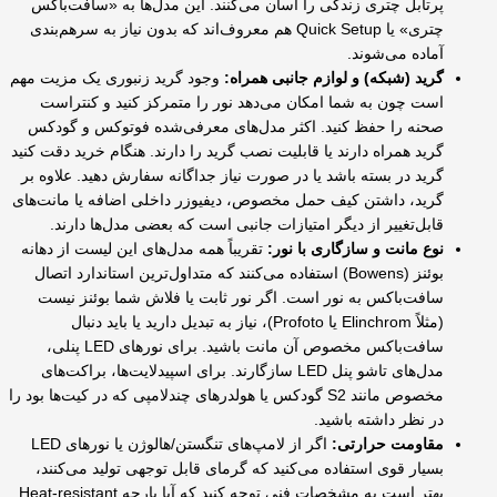
پرتابل چتری زندگی را آسان می‌کنند. این مدل‌ها به «سافت‌باکس
چتری» یا Quick Setup هم معروف‌اند که بدون نیاز به سرهم‌بندی
آماده می‌شوند.
گرید (شبکه) و لوازم جانبی همراه:
وجود گرید زنبوری یک مزیت مهم
است چون به شما امکان می‌دهد نور را متمرکز کنید و کنتراست
صحنه را حفظ کنید. اکثر مدل‌های معرفی‌شده فوتوکس و گودکس
گرید همراه دارند یا قابلیت نصب گرید را دارند. هنگام خرید دقت کنید
گرید در بسته باشد یا در صورت نیاز جداگانه سفارش دهید. علاوه بر
گرید، داشتن کیف حمل مخصوص، دیفیوزر داخلی اضافه یا مانت‌های
قابل‌تغییر از دیگر امتیازات جانبی است که بعضی مدل‌ها دارند.
نوع مانت و سازگاری با نور:
تقریباً همه مدل‌های این لیست از دهانه
بوئنز (Bowens) استفاده می‌کنند که متداول‌ترین استاندارد اتصال
سافت‌باکس به نور است. اگر نور ثابت یا فلاش شما بوئنز نیست
(مثلاً Elinchrom یا Profoto)، نیاز به تبدیل دارید یا باید دنبال
سافت‌باکس مخصوص آن مانت باشید. برای نورهای LED پنلی،
مدل‌های تاشو پنل LED سازگارند. برای اسپیدلایت‌ها، براکت‌های
مخصوص مانند S2 گودکس یا هولدرهای چندلامپی که در کیت‌ها بود را
در نظر داشته باشید.
مقاومت حرارتی:
اگر از لامپ‌های تنگستن/هالوژن یا نورهای LED
بسیار قوی استفاده می‌کنید که گرمای قابل توجهی تولید می‌کنند،
بهتر است به مشخصات فنی توجه کنید که آیا پارچه Heat-resistant