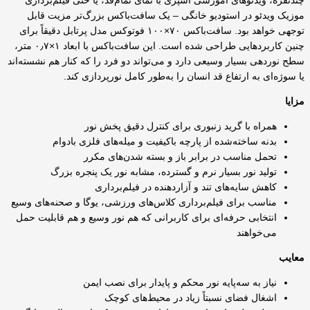
چندنفره، ویدئوهای آموزشی آشپزی با نمای تمام‌قد، یا حتی فیلم‌برداری
موزیک ویدئو در استودیو خانگی – یک سافت‌باکس بزرگ‌تر مزیت قابل
توجهی خواهد بود. سافت‌باکس ۷۰×۱۰۰ فوتوکس مدل پرتابل دقیقاً برای
چنین کاربردهایی طراحی شده است. این سافت‌باکس با ابعاد ۱×۰٫۷ متر،
سطح نوردهی بسیار وسیعی دارد و می‌تواند دو فرد را که کنار هم نشسته‌اند
یا سوژه‌ای به ارتفاع قد انسان را به‌طور کامل نورپردازی کند.
مزایا
همراه با گرید زنبوری برای کنترل دقیق پخش نور
بدنه ساخته‌شده از پارچه باکیفیت و میله‌های فلزی بادوام
تحمل مناسب در برابر باز و بسته شدن‌های مکرر
تولید نور بسیار نرم و گسترده، مشابه نور یک پنجره بزرگ
کاهش سایه‌های تند و آزاردهنده در فیلم‌برداری
مناسب برای فیلم‌برداری کلاس‌های ورزشی، یوگا و صحنه‌های وسیع
انتخابی حرفه‌ای برای کاربرانی که هم نور وسیع و هم قابلیت حمل
می‌خواهند
معایب
نیاز به سه‌پایه نور محکم و پایدار برای نصب ایمن
اشغال فضای نسبتاً زیاد در محیط‌های کوچک