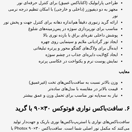
طراحی پارابولیک (اکتاباکس عمیق) برای کنترل حرفه‌ای نور
مجهز به دو دیفیوزر (داخلی و خارجی) با امکان تنظیم درجه نرمی
نور
ارائه گرید زنبوری دقیقاً هم‌اندازه دهانه برای کنترل جهت و پخش نور
مناسب برای نورپردازی سوژه در پس‌زمینه‌های شلوغ
پوشش داخلی نقره‌ای براق با بازده نوری بالا
ایجاد نور گرادیانی ملایم و سینمایی روی چهره
ایده‌آل برای ولاگ‌های گفتگو محور و پرتره تبلیغاتی
ایجاد کچ‌لایت دایره‌ای جذاب در چشم سوژه
نمایش پوست نرم و یکنواخت در عکاسی پرتره
معایب
وزن بالاتر نسبت به سافت‌باکس‌های تخت (غیرعمیق)
قیمت بالاتر در مقایسه با مدل‌های ساده‌تر
نیاز به سه‌پایه نور مناسب برای تحمل وزن و عمق بیشتر
۶. سافت‌باکس نواری فوتوکس ۳۰×۹۰ با گرید
سافت‌باکس‌های نواری یا استریپ‌باکس‌ها نوری باریک و جهت‌دار تولید
می‌کنند که مکمل نور اصلی شما است. سافت‌باکس ۳۰×۹۰ Photox با