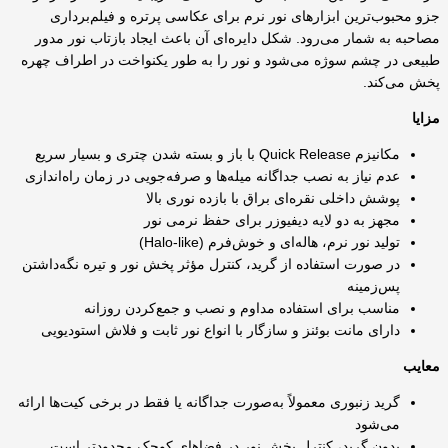
جزو محبوب‌ترین ابزارهای نور نرم برای عکاسی پرتره و فیلم‌برداری
مصاحبه به شمار می‌رود. شکل دایره‌ای آن باعث ایجاد بازتاب نور مدور
طبیعی در چشم سوژه می‌شود و نور را به طور یکنواخت در اطراف چهره
پخش می‌کند.
مزایا
مکانیزم Quick Release با باز و بسته شدن چتری و بسیار سریع
عدم نیاز به نصب جداگانه میله‌ها و صرفه‌جویی در زمان راه‌اندازی
پوشش داخلی نقره‌ای براق با بازده نوری بالا
مجهز به دو لایه دیفیوزر برای حفظ نرمی نور
تولید نور نرم، هاله‌ای و خوش‌فرم (Halo-like)
در صورت استفاده از گرید، کنترل مؤثر پخش نور و تیره نگه‌داشتن
پس‌زمینه
مناسب برای استفاده مداوم و نصب و جمع‌کردن روزانه
دارای مانت بوئنز و سازگار با انواع نور ثابت و فلاش استودیویی
معایب
گرید زنبوری معمولاً به‌صورت جداگانه یا فقط در برخی کیت‌ها ارائه
می‌شود
بدون گرید، کنترل پخش نور در فضاهای کوچک محدودتر است