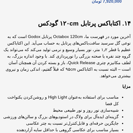
7,920,000
تومان
۱۴. اکتاباکس پرتابل ۱۲۰cm گودکس
آخرین مورد در فهرست ما، Octabox 120cm پرتابل Godox است که به
نوعی گل سرسبد سافت‌باکس‌های پرتابل به حساب می‌آید. این اکتاباکس
عظیم با قطر ۱٫۲ متر، نور بسیار وسیع و نرمی تولید می‌کند که می‌تواند یک
گروه چند نفره یا صحنه بزرگی را نورپردازی کند. با وجود اندازه بزرگ، به
لطف مکانیزم چتری Quick Release، باز و بسته کردن آن همچنان آسان
است – البته نسبت به اکتاباکس ۹۵cm که قبلاً گفتیم، اندکی زمان و نیروی
بیشتری می‌خواهد.
مزایا
مناسب برای استفاده به‌عنوان High Light و روشن‌کردن یکنواخت
کل فضا
شبیه‌سازی نور روز و نور طبیعی محیط
گزینه‌ای ایده‌آل برای ولاگ در استودیوهای بزرگ و سالن‌های ورزشی
جایگزین حرفه‌ای و قابل‌کنترل‌تر نسبت به چتر عکاسی
بسیار مناسب برای عکاسی گروهی با حداقل سایه آزاردهنده