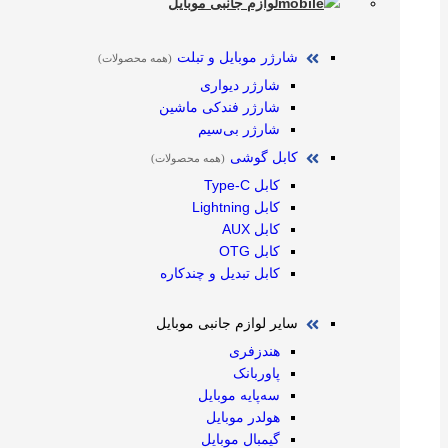
لوازم جانبی موبایل
شارژر موبایل و تبلت
(همه محصولات)
شارژر دیواری
شارژر فندکی ماشین
شارژر بی‌سیم
کابل گوشی
(همه محصولات)
کابل Type-C
کابل Lightning
کابل AUX
کابل OTG
کابل تبدیل و چندکاره
سایر لوازم جانبی موبایل
هندزفری
پاوربانک
سه‌پایه موبایل
هولدر موبایل
گیمبال موبایل