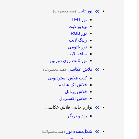
نور ثابت
(همه محصولات)
نور LED
ویدیو لایت
نور RGB
رینگ لایت
نور باتومی
سافت‌لایت
نور ثابت روی دوربین
فلاش عکاسی
(همه محصولات)
کیت فلاش استودیویی
فلاش تک شاخه
فلاش پرتابل
فلاش اکسترنال
لوازم جانبی فلاش عکاسی
رادیو تریگر
شکل‌دهنده نور
(همه محصولات)