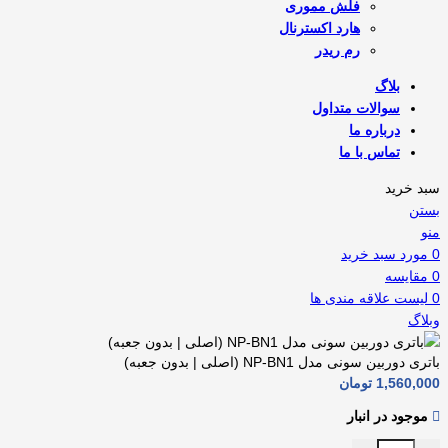
فلش مموری
هارد اکسترنال
رم ریدر
بلاگ
سوالات متداول
درباره ما
تماس با ما
سبد خرید
بستن
منو
0
مورد
سبد خرید
0
مقايسه
0
لیست علاقه مندی ها
وبلاگ
باتری دوربین سونی مدل NP-BN1 (اصلی | بدون جعبه)
1,560,000
تومان
موجود در انبار