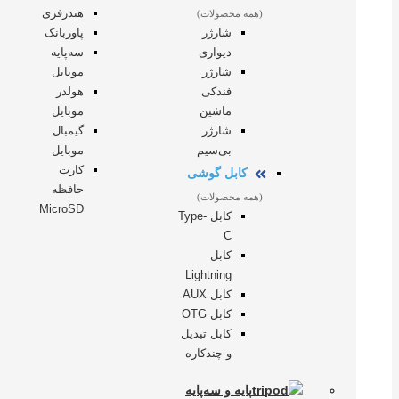
هندزفری
(همه محصولات)
شارژر
پاوربانک
دیواری
سه‌پایه
شارژر
موبایل
فندکی
هولدر
ماشین
موبایل
شارژر
گیمبال
بی‌سیم
موبایل
کارت
کابل گوشی
حافظه
(همه محصولات)
MicroSD
کابل Type-
C
کابل
Lightning
کابل AUX
کابل OTG
کابل تبدیل
و چندکاره
پایه و سه‌پایه