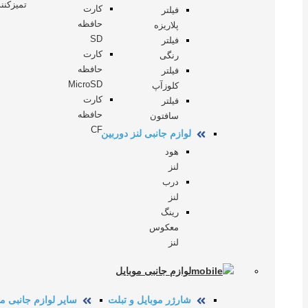
تمیز‌کنن
کارت
فیلتر
حافظه
پلاریزه
SD
فیلتر
کارت
رنگی
حافظه
فیلتر
MicroSD
کلوزآپ
کارت
فیلتر
حافظه
سافتون
CF
لوازم جانبی لنز دوربین
هود
لنز
درب
لنز
رینگ
معکوس
لنز
لوازم جانبی موبایل
شارژر موبایل و تبلت
سایر لوازم جانبی مو