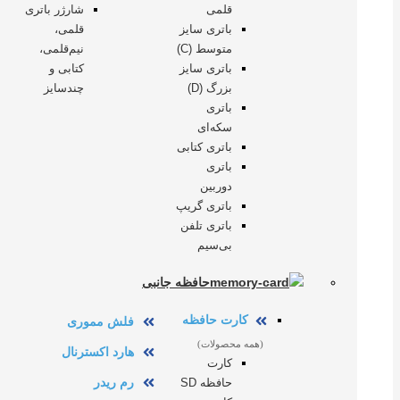
قلمی
شارژر باتری
باتری سایز
قلمی،
متوسط (C)
نیم‌قلمی،
باتری سایز
کتابی و
بزرگ (D)
چندسایز
باتری
سکه‌ای
باتری کتابی
باتری
دوربین
باتری گریپ
باتری تلفن
بی‌سیم
حافظه جانبی
کارت حافظه
فلش مموری
(همه محصولات)
هارد اکسترنال
کارت
رم ریدر
حافظه SD