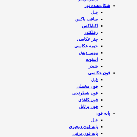
شکل‌دهنده نور
قبل
سافت باکس
اکتاباکس
رفلکتور
چتر عکاسی
خیمه عکاسی
بیوتی دیش
اسنوت
شیدر
فون عکاسی
قبل
فون مخملی
فون شطرنجی
فون کاغذی
فون پرتابل
پایه فون
قبل
پایه فون زنجیری
پایه فون برقی