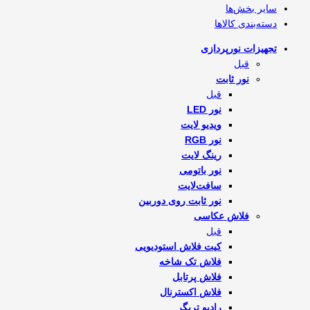
سایر بخش‌ها
دسته‌بندی کالاها
تجهیزات نورپردازی
قبل
نور ثابت
قبل
نور LED
ویدیو لایت
نور RGB
رینگ لایت
نور باتومی
سافت‌لایت
نور ثابت روی دوربین
فلاش‌ عکاسی
قبل
کیت فلاش استودیویی
فلاش تک شاخه
فلاش پرتابل
فلاش اکسترنال
رادیو تریگر