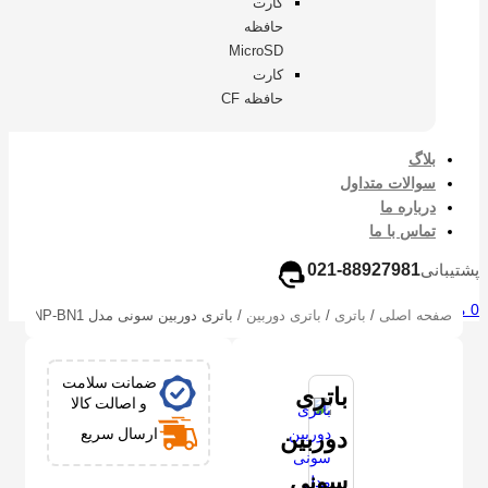
کارت
حافظه
MicroSD
کارت
حافظه CF
بلاگ
سوالات متداول
درباره ما
تماس با ما
پشتیبانی
021-88927981
0
مورد
/
0
تومان
صفحه اصلی
/
باتری
/
باتری دوربین
/
باتری دوربین سونی مدل NP-BN1 (اصلی | بدون جعبه)
ضمانت سلامت
باتری
و اصالت کالا
ارسال سریع
دوربین
سونی