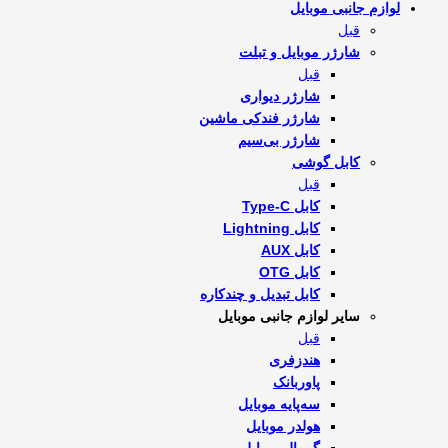
لوازم جانبی موبایل
قبل
شارژر موبایل و تبلت
قبل
شارژر دیواری
شارژر فندکی ماشین
شارژر بی‌سیم
کابل گوشی
قبل
کابل Type-C
کابل Lightning
کابل AUX
کابل OTG
کابل تبدیل و چندکاره
سایر لوازم جانبی موبایل
قبل
هندزفری
پاوربانک
سه‌پایه موبایل
هولدر موبایل