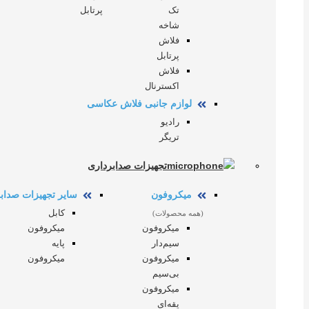
تک
پرتابل
شاخه
فلاش
پرتابل
فلاش
اکسترنال
لوازم جانبی فلاش عکاسی
رادیو
تریگر
تجهیزات صدابرداری
میکروفون
سایر تجهیزات صداب
کابل
(همه محصولات)
میکروفون
میکروفون
سیم‌دار
پایه
میکروفون
میکروفون
بی‌سیم
میکروفون
یقه‌ای