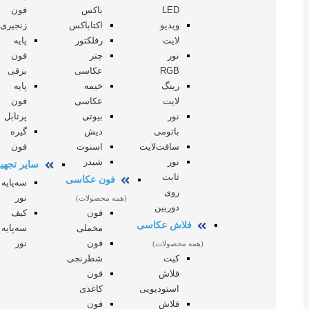
LED
باکس
فون
ویدیو
اکتاباکس
زنجیری
لایت
رفلکتور
پایه
نور
چتر
فون
RGB
عکاسی
برقی
رینگ
خیمه
پایه
لایت
عکاسی
فون
نور
بیوتی
پرتابل
باتومی
دیش
گیره
سافت‌لایت
اسنوت
فون
نور
شیدر
سایر تجهیز
ثابت
فون عکاسی
سه‌پایه
روی
نور
(همه محصولات)
دوربین
فون
کیف
فلاش عکاسی
مخملی
سه‌پایه
فون
نور
(همه محصولات)
کیت
شطرنجی
فلاش
فون
استودیویی
کاغذی
فلاش
فون